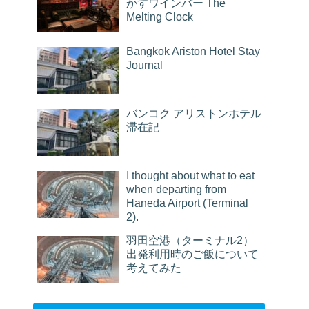
かすワインバー The
Melting Clock
Bangkok Ariston Hotel Stay
Journal
バンコク アリストンホテル
滞在記
I thought about what to eat
when departing from
Haneda Airport (Terminal
2).
羽田空港（ターミナル2）
出発利用時のご飯について
考えてみた